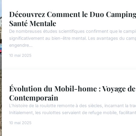
Découvrez Comment le Duo Camping
Santé Mentale
De nombreuses études scientifiques confirment que le campi
significativement au bien-être mental. Les avantages du ca
engendre...
10 mai 2025
Évolution du Mobil-home : Voyage de 
Contemporain
L'histoire de la roulotte remonte à des siècles, incarnant la
Initialement, les roulottes servaient de refuge mobile, facilitant 
10 mai 2025