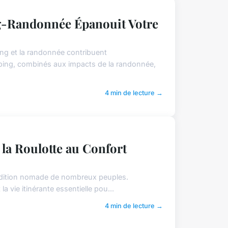
-Randonnée Épanouit Votre
ng et la randonnée contribuent
mping, combinés aux impacts de la randonnée,
4 min de lecture →
la Roulotte au Confort
 tradition nomade de nombreux peuples.
la vie itinérante essentielle pou...
4 min de lecture →