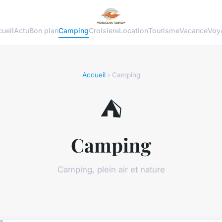
ueil
Actu
Bon plan
Camping
Croisiere
Location
Tourisme
Vacance
Voy
Accueil
› Camping
⛺
Camping
Camping, plein air et nature