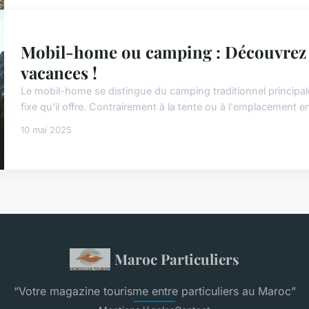
Mobil-home ou camping : Découvrez l
vacances !
Le mobil-home se distingue du camping traditionnel principal
fixe qu'il offre. Contrairement à la tente ou à l'emplacement
10 mai 2025
Maroc Particuliers
“Votre magazine tourisme entre particuliers au Maroc”