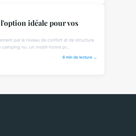
'option idéale pour vos
ement par le niveau de confort et de structure
 en camping nu, un mobil-home pr...
6 min de lecture →